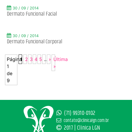
30 / 09 / 2014
Dermato Funcional Facial
30 / 09 / 2014
Dermato Funcional Corporal
Página
1
2
3
4
5
...
»
Última
1
»
de
9
(71) 99310-0102
contato@clinicalgn.com.br
2017 | Clínica LGN