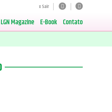
x Sair
LGN Magazine
E-Book
Contato
o