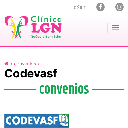
x Sair
»
convenios »
Codevasf
convenios