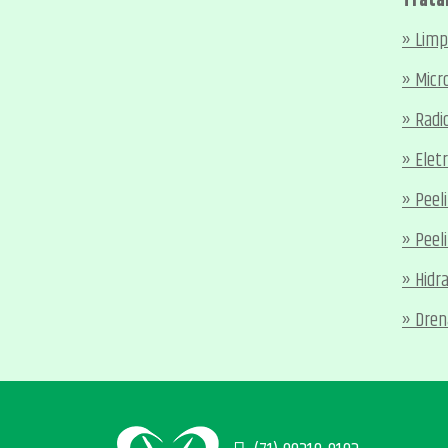
Trata
» Limp
» Mic
» Radi
» Eletr
» Peel
» Peel
» Hidra
» Dren