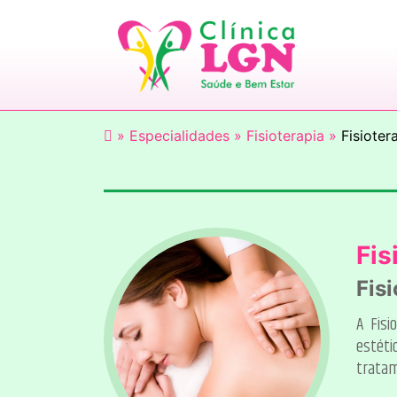
»
Especialidades »
Fisioterapia »
Fisiote
Fis
Fis
A Fisi
estéti
tratam