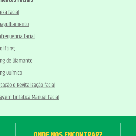
mentos Faciais
eza facial
roagulhamento
ofrequencia facial
olifting
ing de Diamante
ing Químico
tação e Revitalização facial
agem Linfática Manual Facial
ONDE NOS ENCONTRAR?