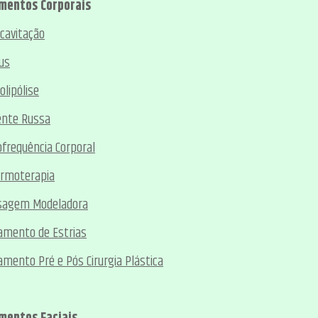
mentos Corporais
acavitação
us
olipólise
ente Russa
ofrequência Corporal
ermoterapia
sagem Modeladora
amento de Estrias
amento Pré e Pós Cirurgia Plástica