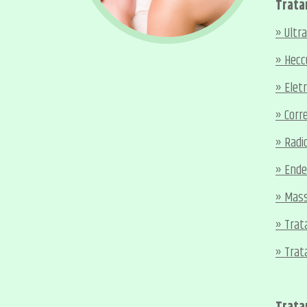
Trata
» Ultr
» Hecc
» Eletr
» Corr
» Radi
» End
» Mas
» Trat
» Trat