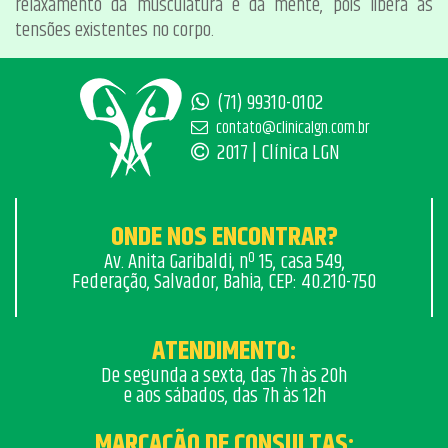
relaxamento da musculatura e da mente, pois libera as
tensões existentes no corpo.
(71) 99310-0102
contato@clinicalgn.com.br
2017 | Clínica LGN
ONDE NOS ENCONTRAR?
Av. Anita Garibaldi, nº 15, casa 549,
Federação, Salvador, Bahia, CEP: 40.210-750
ATENDIMENTO:
De segunda a sexta, das 7h às 20h
e aos sábados, das 7h às 12h
MARCAÇÃO DE CONSULTAS: