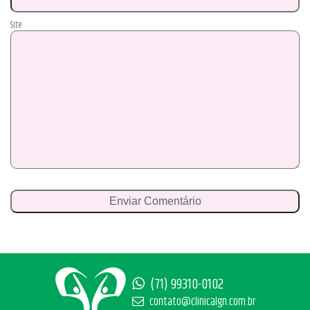
Site
(71) 99310-0102
contato@clinicalgn.com.br