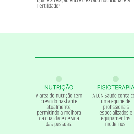
Qual é a relação entre o estado nutricional e a
Fertilidade?
NUTRIÇÃO
FISIOTERAPI
A área de nutrição tem
A LGN Saúde conta 
crescido bastante
uma equipe de
atualmente,
profissionais
permitindo a melhora
especializados e
da qualidade de vida
equipamentos
das pessoas.
modernos.