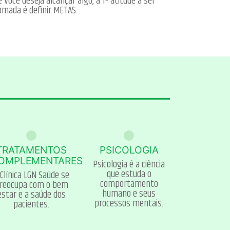
e Você deseja alcançar algo, a 1ª atitude a ser
omada é definir METAS.
TRATAMENTOS
PSICOLOGIA
OMPLEMENTARES
Psicologia é a ciência
que estuda o
 Clínica LGN Saúde se
comportamento
reocupa com o bem
humano e seus
estar e a saúde dos
processos mentais.
pacientes.