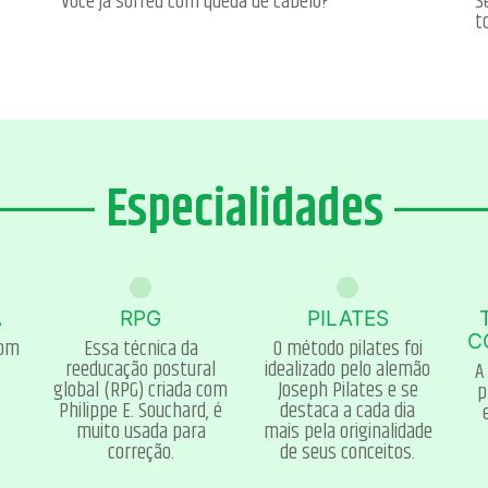
Você já sofreu com queda de cabelo?
S
t
Especialidades
A
RPG
PILATES
C
com
Essa técnica da
O método pilates foi
reeducação postural
idealizado pelo alemão
A
global (RPG) criada com
Joseph Pilates e se
p
Philippe E. Souchard, é
destaca a cada dia
muito usada para
mais pela originalidade
correção.
de seus conceitos.